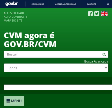
COMUNICA BR
ACESSO À INFORMAÇÃO
PARTICIPE
LEGI
IR
ACESSIBILIDADE
PARA
ALTO-CONTRASTE
O
MAPA DO SITE
CONTEÚDO
CVM agora é
GOV.BR/CVM
Busca Avançada
MENU