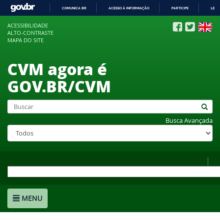
COMUNICA BR
ACESSO À INFORMAÇÃO
PARTICIPE
LEGI
IR
ACESSIBILIDADE
PARA
ALTO-CONTRASTE
O
MAPA DO SITE
CONTEÚDO
CVM agora é
GOV.BR/CVM
Busca Avançada
MENU