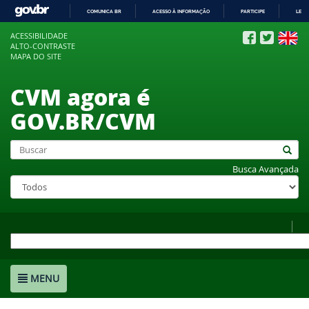
COMUNICA BR
ACESSO À INFORMAÇÃO
PARTICIPE
LEGI
IR
ACESSIBILIDADE
PARA
ALTO-CONTRASTE
O
MAPA DO SITE
CONTEÚDO
CVM agora é
GOV.BR/CVM
Busca Avançada
MENU