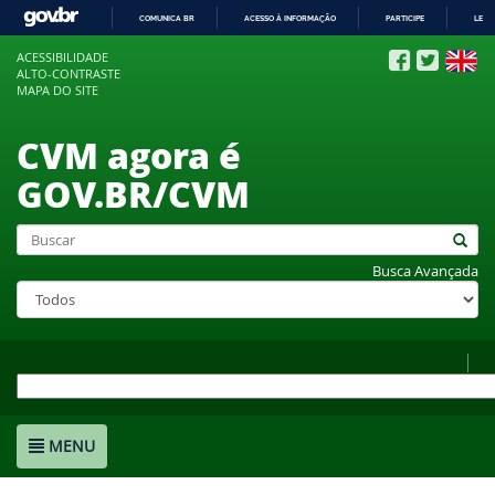
COMUNICA BR
ACESSO À INFORMAÇÃO
PARTICIPE
LEGI
IR
ACESSIBILIDADE
PARA
ALTO-CONTRASTE
O
MAPA DO SITE
CONTEÚDO
CVM agora é
GOV.BR/CVM
Busca Avançada
MENU