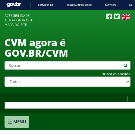
COMUNICA BR
ACESSO À INFORMAÇÃO
PARTICIPE
LEGI
IR
ACESSIBILIDADE
PARA
ALTO-CONTRASTE
O
MAPA DO SITE
CONTEÚDO
CVM agora é
GOV.BR/CVM
Busca Avançada
MENU