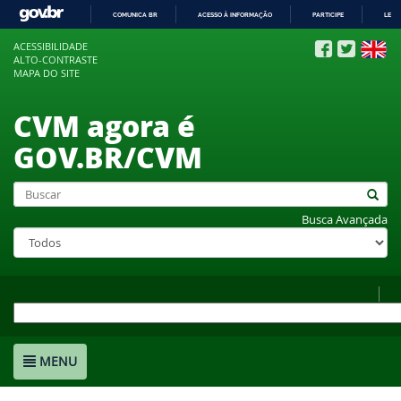
COMUNICA BR
ACESSO À INFORMAÇÃO
PARTICIPE
LEGI
IR
ACESSIBILIDADE
PARA
ALTO-CONTRASTE
O
MAPA DO SITE
CONTEÚDO
CVM agora é
GOV.BR/CVM
Busca Avançada
MENU