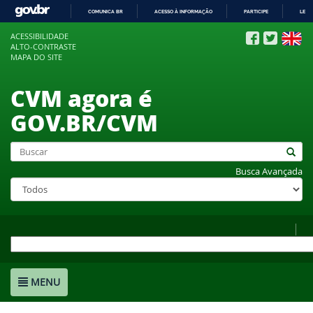
COMUNICA BR
ACESSO À INFORMAÇÃO
PARTICIPE
LEGI
IR
ACESSIBILIDADE
PARA
ALTO-CONTRASTE
O
MAPA DO SITE
CONTEÚDO
CVM agora é
GOV.BR/CVM
Busca Avançada
MENU