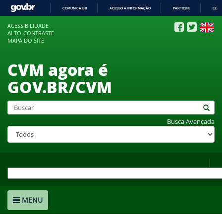
COMUNICA BR
ACESSO À INFORMAÇÃO
PARTICIPE
LEGI
IR
ACESSIBILIDADE
PARA
ALTO-CONTRASTE
O
MAPA DO SITE
CONTEÚDO
CVM agora é
GOV.BR/CVM
Busca Avançada
MENU