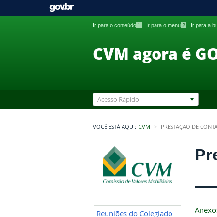
Ir para o conteúdo
1
Ir para o menu
2
Ir para a 
CVM agora é G
Acesso Rápido
VOCÊ ESTÁ AQUI:
CVM
PRESTAÇÃO DE CONTA
Pr
Anexo
Reuniões do Colegiado