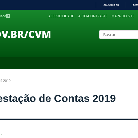
COMUNICA BR
ACE
IR
ACESSIBILIDADE
ALTO-CONTRASTE
MAPA DO SITE
busca
3
PARA
O
CONTEÚDO
OV.BR/CVM
S 2019
estação de Contas 2019
s