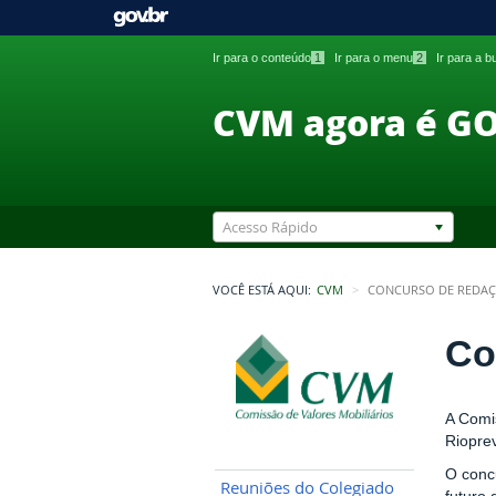
Ir para o conteúdo
1
Ir para o menu
2
Ir para a 
CVM agora é G
Acesso Rápido
VOCÊ ESTÁ AQUI:
CVM
CONCURSO DE REDAÇ
Co
A Comi
Riopre
O conc
Reuniões do Colegiado