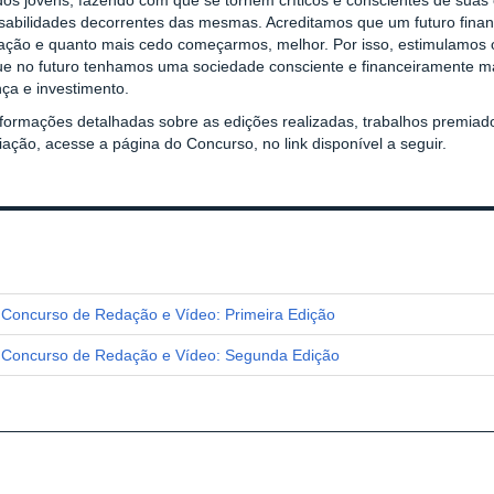
 dos jovens, fazendo com que se tornem críticos e conscientes de suas
sabilidades decorrentes das mesmas. Acreditamos que um futuro financ
ação e quanto mais cedo começarmos, melhor. Por isso, estimulamos os
ue no futuro tenhamos uma sociedade consciente e financeiramente m
ça e investimento.
nformações detalhadas sobre as edições realizadas, trabalhos premiad
ação, acesse a página do Concurso, no link disponível a seguir.
Concurso de Redação e Vídeo: Primeira Edição
Concurso de Redação e Vídeo: Segunda Edição