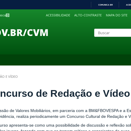
COMUNICA BR
ACE
IR
ACESSIBILIDADE
ALTO-CONTRASTE
MAPA DO SITE
busca
3
PARA
O
CONTEÚDO
OV.BR/CVM
ÃO E VÍDEO
ncurso de Redação e Vídeo
ssão de Valores Mobiliários, em parceria com a BM&FBOVESPA e a Es
vidência, realiza periodicamente um Concurso Cultural de Redação e V
urso apresenta-se como uma possibilidade de discussão e reflexão sob