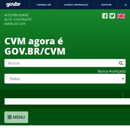
COMUNICA BR
ACESSO À INFORMAÇÃO
PARTICIPE
LEGI
IR
ACESSIBILIDADE
PARA
ALTO-CONTRASTE
O
MAPA DO SITE
CONTEÚDO
CVM agora é
GOV.BR/CVM
Busca Avançada
MENU