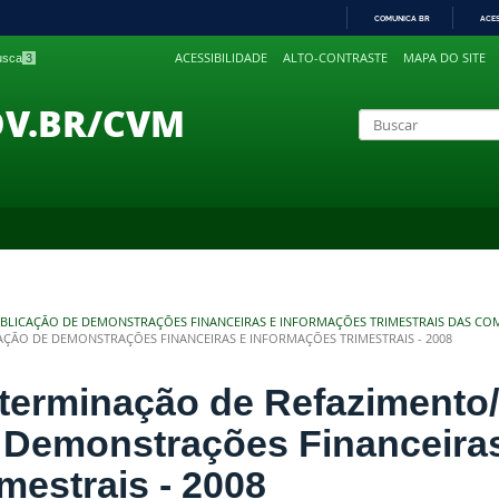
COMUNICA BR
ACE
IR
ACESSIBILIDADE
ALTO-CONTRASTE
MAPA DO SITE
busca
3
PARA
O
CONTEÚDO
OV.BR/CVM
BLICAÇÃO DE DEMONSTRAÇÕES FINANCEIRAS E INFORMAÇÕES TRIMESTRAIS DAS CO
ÇÃO DE DEMONSTRAÇÕES FINANCEIRAS E INFORMAÇÕES TRIMESTRAIS - 2008
terminação de Refazimento
 Demonstrações Financeira
imestrais - 2008