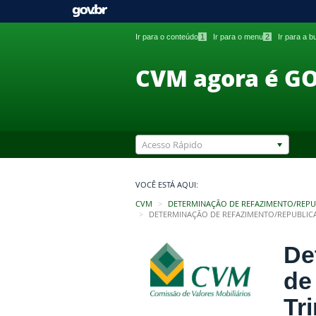
Ir para o conteúdo
1
Ir para o menu
2
Ir para a 
CVM agora é G
Acesso Rápido
VOCÊ ESTÁ AQUI:
CVM
DETERMINAÇÃO DE REFAZIMENTO/REPU
DETERMINAÇÃO DE REFAZIMENTO/REPUBLICA
De
de
Tr