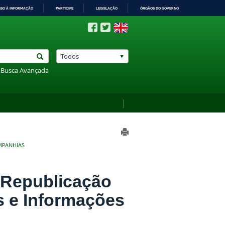
SSO À INFORMAÇÃO
PARTICIPE
LEGISLAÇÃO
ÓRGÃOS DO GOVERNO
Todos
Busca Avançada
MPANHIAS
/Republicação
s e Informações