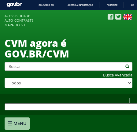
COMUNICA BR
ACESSO À INFORMAÇÃO
PARTICIPE
LEGI
IR
ACESSIBILIDADE
PARA
ALTO-CONTRASTE
O
MAPA DO SITE
CONTEÚDO
CVM agora é
GOV.BR/CVM
Busca Avançada
MENU