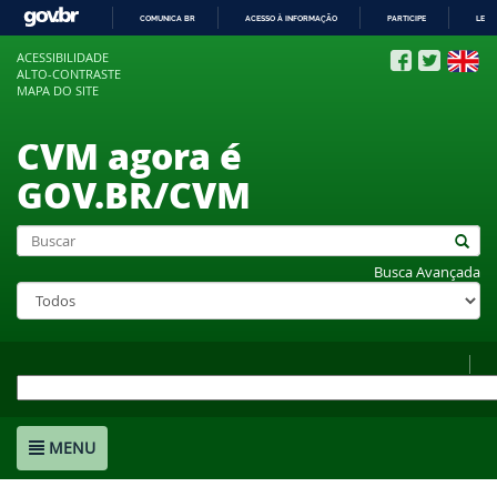
COMUNICA BR
ACESSO À INFORMAÇÃO
PARTICIPE
LEGI
IR
ACESSIBILIDADE
PARA
ALTO-CONTRASTE
O
MAPA DO SITE
CONTEÚDO
CVM agora é
GOV.BR/CVM
Busca Avançada
MENU