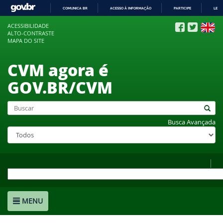
COMUNICA BR
ACESSO À INFORMAÇÃO
PARTICIPE
LEGI
IR
ACESSIBILIDADE
PARA
ALTO-CONTRASTE
O
MAPA DO SITE
CONTEÚDO
CVM agora é
GOV.BR/CVM
Busca Avançada
MENU