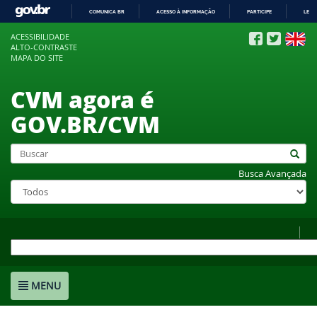
COMUNICA BR
ACESSO À INFORMAÇÃO
PARTICIPE
LEGI
IR
ACESSIBILIDADE
PARA
ALTO-CONTRASTE
O
MAPA DO SITE
CONTEÚDO
CVM agora é
GOV.BR/CVM
Busca Avançada
MENU