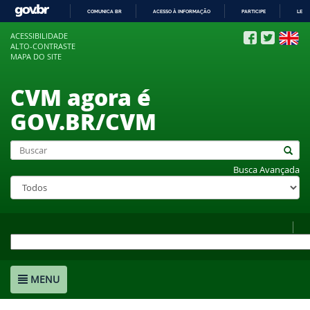
COMUNICA BR
ACESSO À INFORMAÇÃO
PARTICIPE
LEGI
IR
ACESSIBILIDADE
PARA
ALTO-CONTRASTE
O
MAPA DO SITE
CONTEÚDO
CVM agora é
GOV.BR/CVM
Busca Avançada
MENU