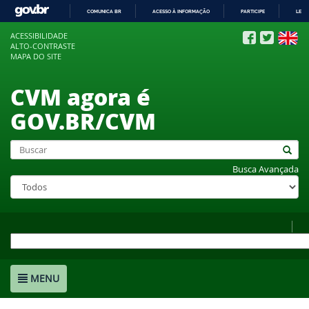
COMUNICA BR
ACESSO À INFORMAÇÃO
PARTICIPE
LEGI
IR
ACESSIBILIDADE
PARA
ALTO-CONTRASTE
O
MAPA DO SITE
CONTEÚDO
CVM agora é
GOV.BR/CVM
Busca Avançada
MENU