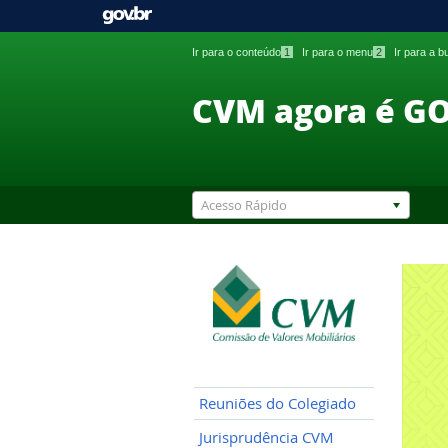
Ir para o conteúdo
1
Ir para o menu
2
Ir para a 
CVM agora é G
Acesso Rápido
Reuniões do Colegiado
Jurisprudência CVM