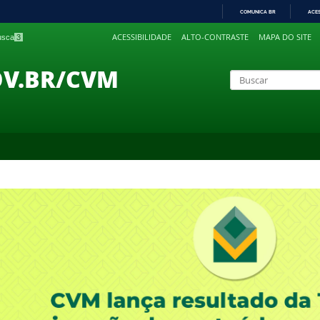
COMUNICA BR
ACE
IR
ACESSIBILIDADE
ALTO-CONTRASTE
MAPA DO SITE
busca
3
PARA
O
CONTEÚDO
OV.BR/CVM