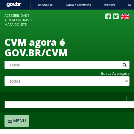
COMUNICA BR
ACESSO À INFORMAÇÃO
PARTICIPE
LEGI
IR
ACESSIBILIDADE
PARA
ALTO-CONTRASTE
O
MAPA DO SITE
CONTEÚDO
CVM agora é
GOV.BR/CVM
Busca Avançada
MENU