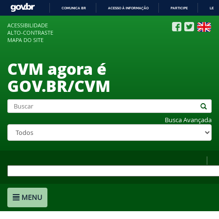
COMUNICA BR
ACESSO À INFORMAÇÃO
PARTICIPE
LEGI
IR
ACESSIBILIDADE
PARA
ALTO-CONTRASTE
O
MAPA DO SITE
CONTEÚDO
CVM agora é
GOV.BR/CVM
Busca Avançada
MENU