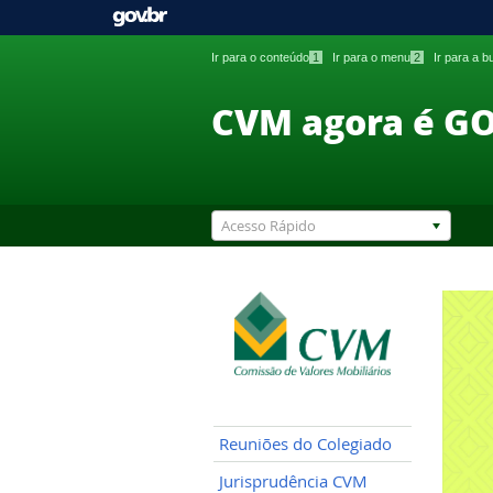
Ir para o conteúdo
1
Ir para o menu
2
Ir para a 
CVM agora é G
Acesso Rápido
Reuniões do Colegiado
Jurisprudência CVM