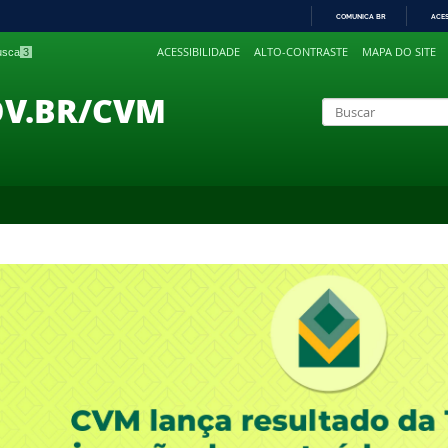
COMUNICA BR
ACE
IR
ACESSIBILIDADE
ALTO-CONTRASTE
MAPA DO SITE
busca
3
PARA
O
CONTEÚDO
OV.BR/CVM