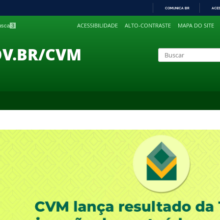
COMUNICA BR
ACE
IR
ACESSIBILIDADE
ALTO-CONTRASTE
MAPA DO SITE
busca
3
PARA
O
CONTEÚDO
OV.BR/CVM