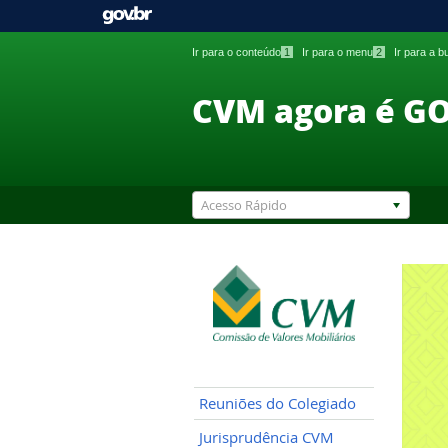
Ir para o conteúdo
1
Ir para o menu
2
Ir para a 
CVM agora é G
Acesso Rápido
Reuniões do Colegiado
Jurisprudência CVM