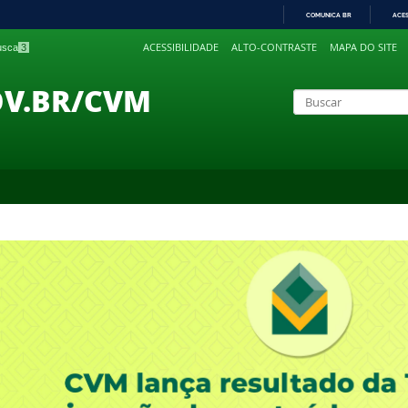
COMUNICA BR
ACE
IR
ACESSIBILIDADE
ALTO-CONTRASTE
MAPA DO SITE
busca
3
PARA
O
CONTEÚDO
OV.BR/CVM