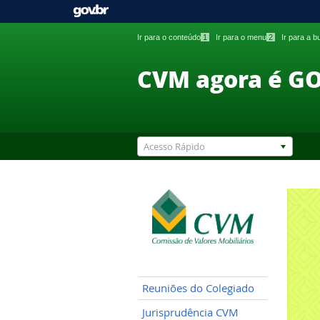
Ir para o conteúdo
1
Ir para o menu
2
Ir para a 
CVM agora é G
Acesso Rápido
Reuniões do Colegiado
Jurisprudência CVM