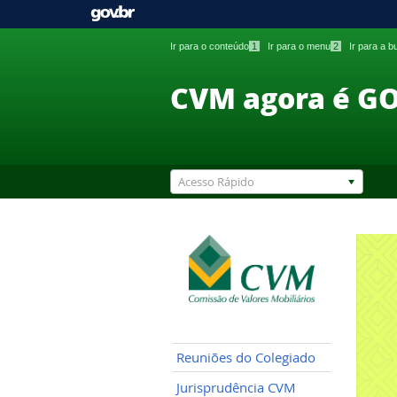
Ir para o conteúdo
1
Ir para o menu
2
Ir para a 
CVM agora é G
Acesso Rápido
Reuniões do Colegiado
Jurisprudência CVM