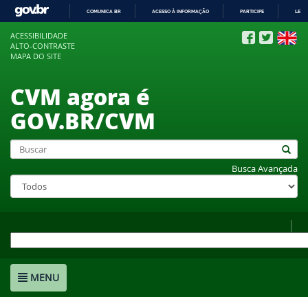
COMUNICA BR
ACESSO À INFORMAÇÃO
PARTICIPE
LEGI
IR
ACESSIBILIDADE
PARA
ALTO-CONTRASTE
O
MAPA DO SITE
CONTEÚDO
CVM agora é
GOV.BR/CVM
Busca Avançada
MENU