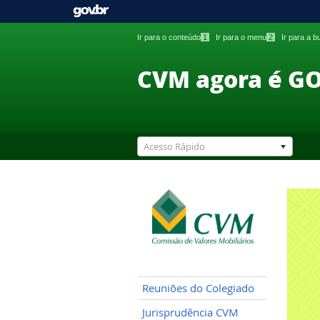
Ir para o conteúdo
1
Ir para o menu
2
Ir para a 
CVM agora é G
Acesso Rápido
Reuniões do Colegiado
Jurisprudência CVM