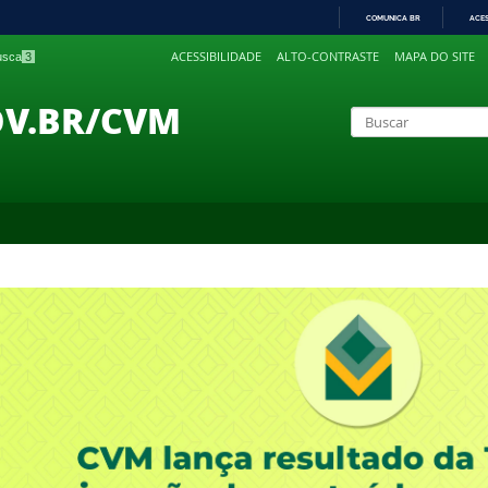
COMUNICA BR
ACE
IR
ACESSIBILIDADE
ALTO-CONTRASTE
MAPA DO SITE
busca
3
PARA
O
CONTEÚDO
OV.BR/CVM