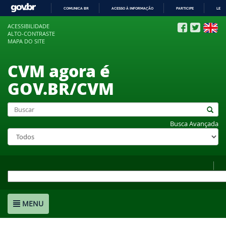
COMUNICA BR
ACESSO À INFORMAÇÃO
PARTICIPE
LEGI
IR
ACESSIBILIDADE
PARA
ALTO-CONTRASTE
O
MAPA DO SITE
CONTEÚDO
CVM agora é
GOV.BR/CVM
Busca Avançada
MENU