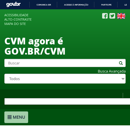
COMUNICA BR
ACESSO À INFORMAÇÃO
PARTICIPE
LEGI
IR
ACESSIBILIDADE
PARA
ALTO-CONTRASTE
O
MAPA DO SITE
CONTEÚDO
CVM agora é
GOV.BR/CVM
Busca Avançada
MENU