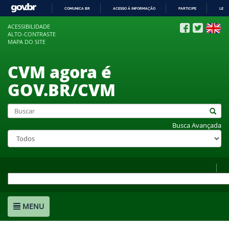
COMUNICA BR
ACESSO À INFORMAÇÃO
PARTICIPE
LEGI
IR
ACESSIBILIDADE
PARA
ALTO-CONTRASTE
O
MAPA DO SITE
CONTEÚDO
CVM agora é
GOV.BR/CVM
Busca Avançada
MENU