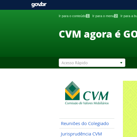
Ir para o conteúdo
1
Ir para o menu
2
Ir para a 
CVM agora é G
Acesso Rápido
Reuniões do Colegiado
Jurisprudência CVM