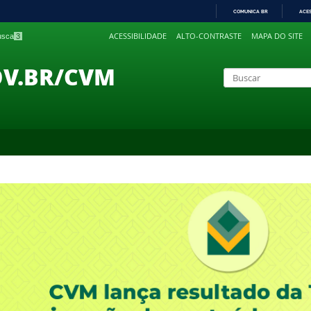
COMUNICA BR
ACE
IR
ACESSIBILIDADE
ALTO-CONTRASTE
MAPA DO SITE
busca
3
PARA
O
CONTEÚDO
OV.BR/CVM