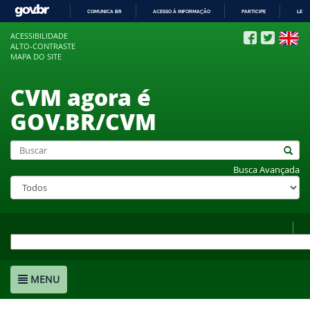
COMUNICA BR
ACESSO À INFORMAÇÃO
PARTICIPE
LEGI
IR
ACESSIBILIDADE
PARA
ALTO-CONTRASTE
O
MAPA DO SITE
CONTEÚDO
CVM agora é
GOV.BR/CVM
Busca Avançada
MENU