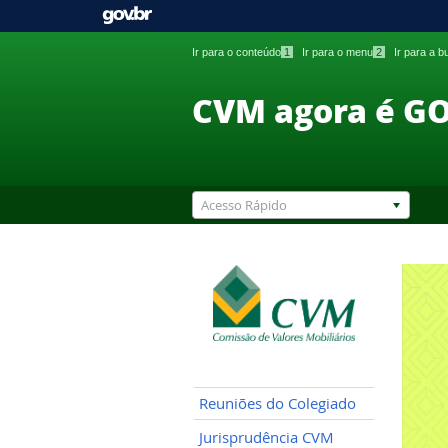
Ir para o conteúdo
1
Ir para o menu
2
Ir para a 
CVM agora é G
Acesso Rápido
Reuniões do Colegiado
Jurisprudência CVM