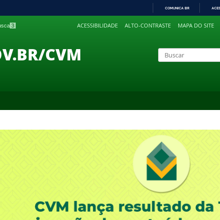
COMUNICA BR
ACE
IR
ACESSIBILIDADE
ALTO-CONTRASTE
MAPA DO SITE
busca
3
PARA
O
CONTEÚDO
OV.BR/CVM