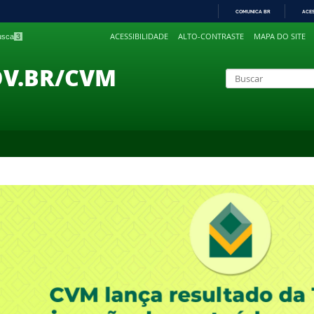
COMUNICA BR
ACE
IR
ACESSIBILIDADE
ALTO-CONTRASTE
MAPA DO SITE
busca
3
PARA
O
CONTEÚDO
OV.BR/CVM