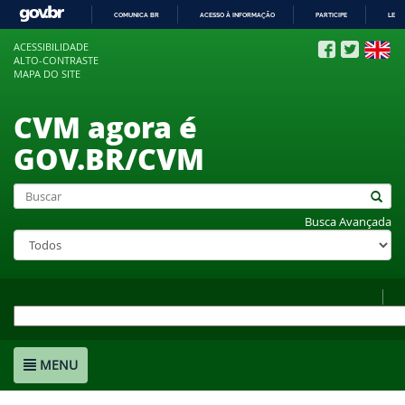
COMUNICA BR
ACESSO À INFORMAÇÃO
PARTICIPE
LEGI
IR
ACESSIBILIDADE
PARA
ALTO-CONTRASTE
O
MAPA DO SITE
CONTEÚDO
CVM agora é
GOV.BR/CVM
Busca Avançada
MENU