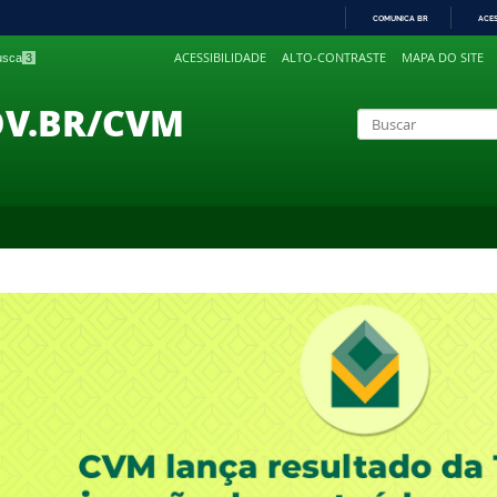
COMUNICA BR
ACE
IR
ACESSIBILIDADE
ALTO-CONTRASTE
MAPA DO SITE
busca
3
PARA
O
CONTEÚDO
OV.BR/CVM