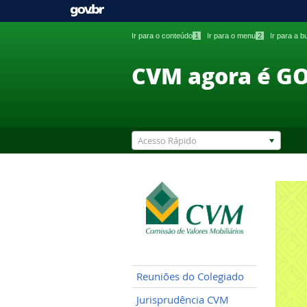
Ir para o conteúdo
1
Ir para o menu
2
Ir para a 
CVM agora é G
Acesso Rápido
Reuniões do Colegiado
Jurisprudência CVM