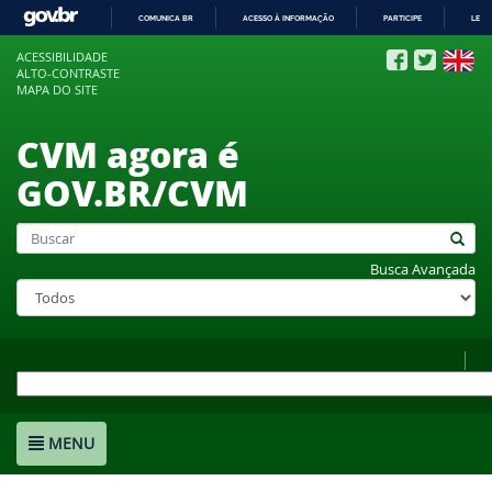
COMUNICA BR
ACESSO À INFORMAÇÃO
PARTICIPE
LEGI
IR
ACESSIBILIDADE
PARA
ALTO-CONTRASTE
O
MAPA DO SITE
CONTEÚDO
CVM agora é
GOV.BR/CVM
Busca Avançada
MENU