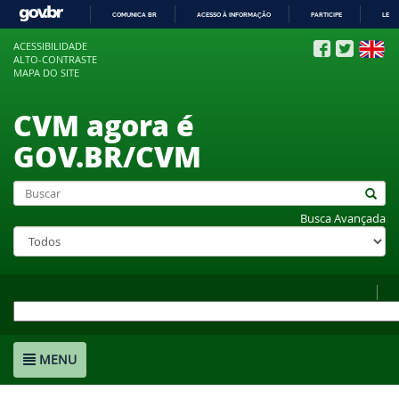
COMUNICA BR
ACESSO À INFORMAÇÃO
PARTICIPE
LEGI
IR
ACESSIBILIDADE
PARA
ALTO-CONTRASTE
O
MAPA DO SITE
CONTEÚDO
CVM agora é
GOV.BR/CVM
Busca Avançada
MENU