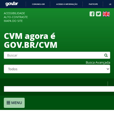
COMUNICA BR
ACESSO À INFORMAÇÃO
PARTICIPE
LEGI
IR
ACESSIBILIDADE
PARA
ALTO-CONTRASTE
O
MAPA DO SITE
CONTEÚDO
CVM agora é
GOV.BR/CVM
Busca Avançada
MENU