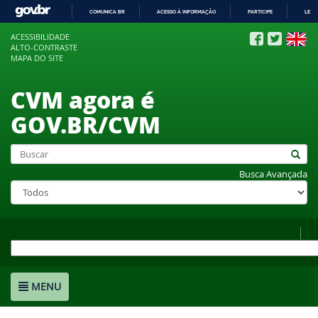
COMUNICA BR
ACESSO À INFORMAÇÃO
PARTICIPE
LEGI
IR
ACESSIBILIDADE
PARA
ALTO-CONTRASTE
O
MAPA DO SITE
CONTEÚDO
CVM agora é
GOV.BR/CVM
Busca Avançada
MENU