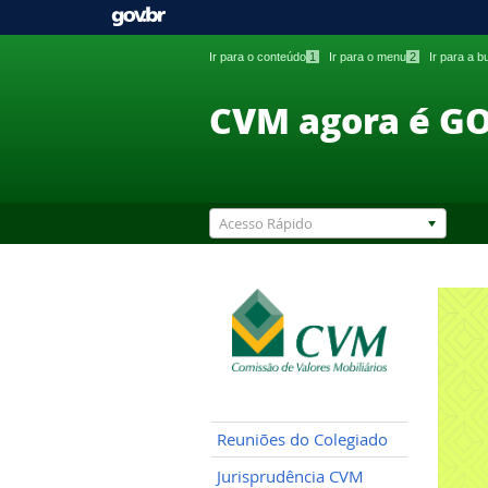
Ir para o conteúdo
1
Ir para o menu
2
Ir para a 
CVM agora é G
Acesso Rápido
Reuniões do Colegiado
Jurisprudência CVM