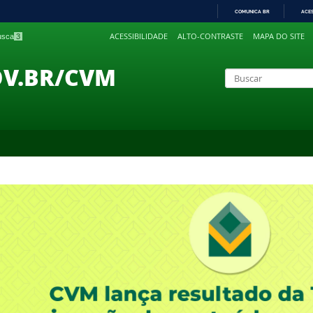
COMUNICA BR
ACE
IR
ACESSIBILIDADE
ALTO-CONTRASTE
MAPA DO SITE
busca
3
PARA
O
CONTEÚDO
OV.BR/CVM