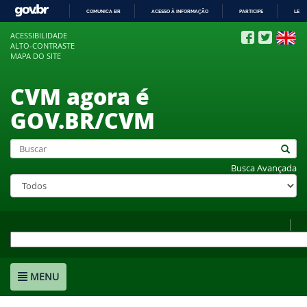
COMUNICA BR
ACESSO À INFORMAÇÃO
PARTICIPE
LEGI
IR
ACESSIBILIDADE
PARA
ALTO-CONTRASTE
O
MAPA DO SITE
CONTEÚDO
CVM agora é
GOV.BR/CVM
Busca Avançada
MENU