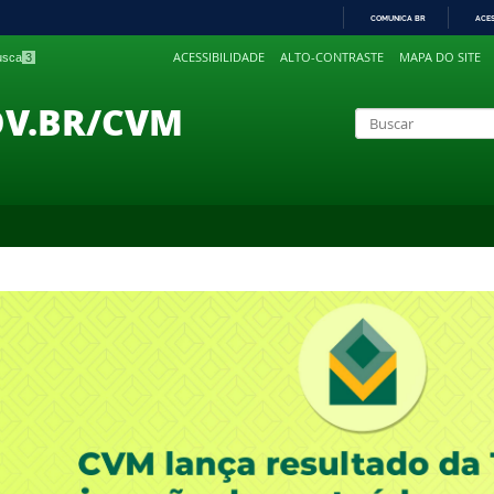
COMUNICA BR
ACE
IR
ACESSIBILIDADE
ALTO-CONTRASTE
MAPA DO SITE
busca
3
PARA
O
CONTEÚDO
OV.BR/CVM