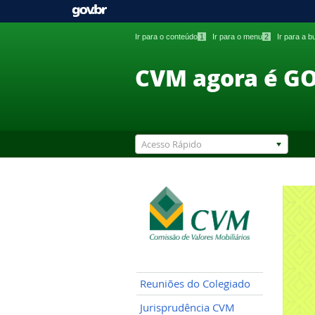
Ir para o conteúdo
1
Ir para o menu
2
Ir para a 
CVM agora é G
Acesso Rápido
Reuniões do Colegiado
Jurisprudência CVM