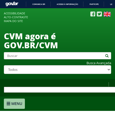
COMUNICA BR
ACESSO À INFORMAÇÃO
PARTICIPE
LEGI
IR
ACESSIBILIDADE
PARA
ALTO-CONTRASTE
O
MAPA DO SITE
CONTEÚDO
CVM agora é
GOV.BR/CVM
Busca Avançada
MENU