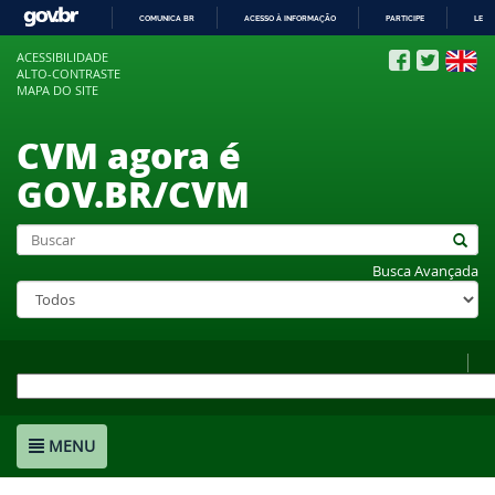
COMUNICA BR
ACESSO À INFORMAÇÃO
PARTICIPE
LEGI
IR
ACESSIBILIDADE
PARA
ALTO-CONTRASTE
O
MAPA DO SITE
CONTEÚDO
CVM agora é
GOV.BR/CVM
Busca Avançada
MENU