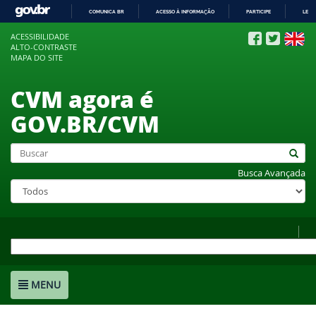
COMUNICA BR
ACESSO À INFORMAÇÃO
PARTICIPE
LEGI
IR
ACESSIBILIDADE
PARA
ALTO-CONTRASTE
O
MAPA DO SITE
CONTEÚDO
CVM agora é
GOV.BR/CVM
Busca Avançada
MENU