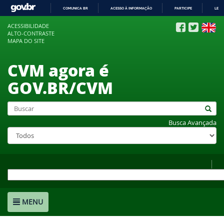
COMUNICA BR
ACESSO À INFORMAÇÃO
PARTICIPE
LEGI
IR
ACESSIBILIDADE
PARA
ALTO-CONTRASTE
O
MAPA DO SITE
CONTEÚDO
CVM agora é
GOV.BR/CVM
Busca Avançada
MENU