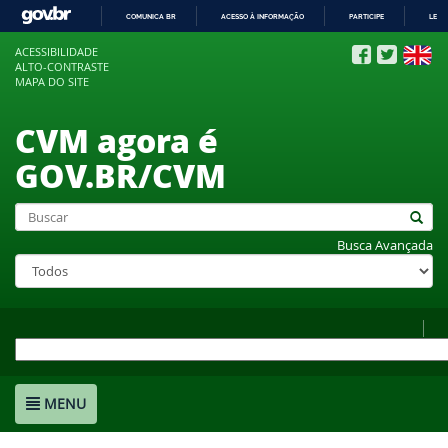
COMUNICA BR
ACESSO À INFORMAÇÃO
PARTICIPE
LEGI
IR
ACESSIBILIDADE
PARA
ALTO-CONTRASTE
O
MAPA DO SITE
CONTEÚDO
CVM agora é
GOV.BR/CVM
Busca Avançada
MENU