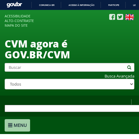
COMUNICA BR
ACESSO À INFORMAÇÃO
PARTICIPE
LEGI
IR
ACESSIBILIDADE
PARA
ALTO-CONTRASTE
O
MAPA DO SITE
CONTEÚDO
CVM agora é
GOV.BR/CVM
Busca Avançada
MENU