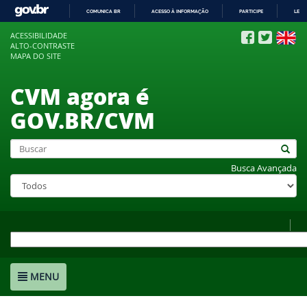
COMUNICA BR
ACESSO À INFORMAÇÃO
PARTICIPE
LEGI
IR
ACESSIBILIDADE
PARA
ALTO-CONTRASTE
O
MAPA DO SITE
CONTEÚDO
CVM agora é
GOV.BR/CVM
Busca Avançada
MENU